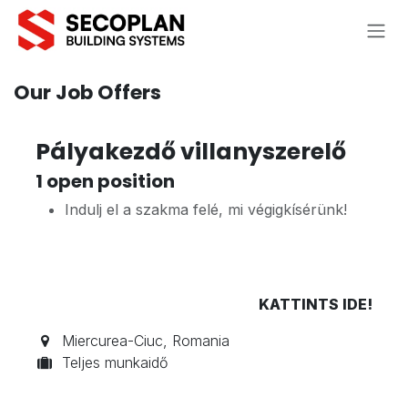
Skip to Content
Our Job Offers
Pályakezdő villanyszerelő
1
open position
Indulj el a szakma felé, mi végigkísérünk!
KATTI​NTS IDE!
Miercurea-Ciuc
,
Romania
Teljes munkaidő