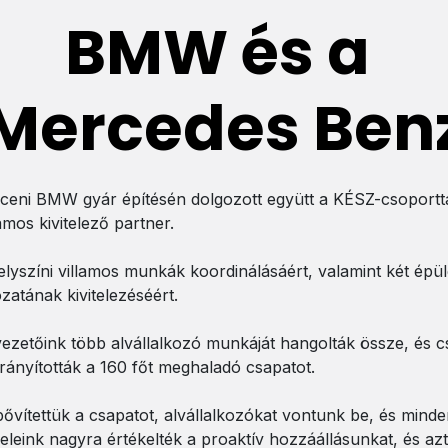
BMW és a
Mercedes Ben
eni BMW gyár építésén dolgozott együtt a KÉSZ-csoportta
amos kivitelező partner.
elyszíni villamos munkák koordinálásáért, valamint két épüle
zatának kivitelezéséért.
vezetőink több alvállalkozó munkáját hangolták össze, és 
ányították a 160 főt meghaladó csapatot.
bővítettük a csapatot, alvállalkozókat vontunk be, és minde
feleink nagyra értékelték a proaktív hozzáállásunkat, és az