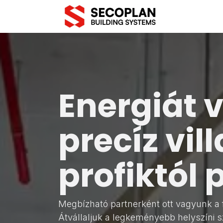
Kihagyás és továbblépés a tartalomhoz
Kurzusok
Energiát 
precíz vil
profiktól 
Megbízható partnerként ott vagyunk a f
Átvállaljuk a legkeményebb helyszíni s