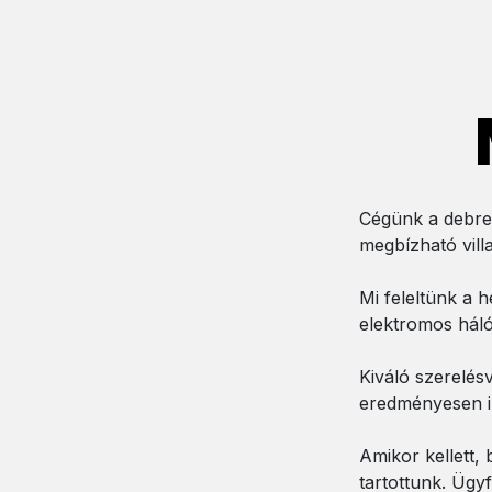
Cégünk a debrec
megbízható vill
Mi feleltünk a h
elektromos háló
Kiváló szerelés
eredményesen ir
Amikor kellett, 
tartottunk. Ügy