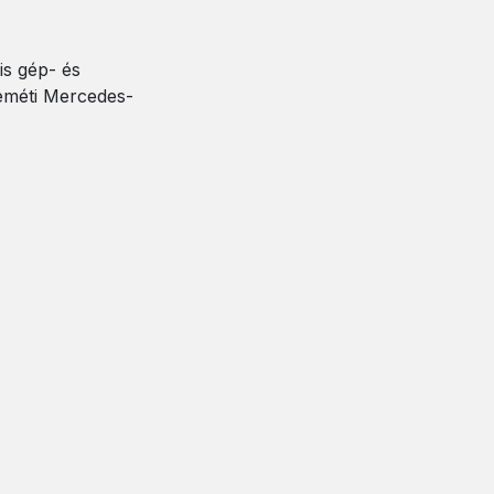
is gép- és
keméti Mercedes-