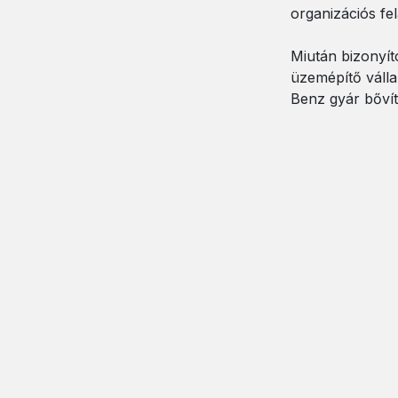
organizációs fe
Miután bizonyít
üzemépítő válla
Benz gyár bővít