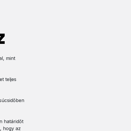
z
l, mint
t teljes
csúcsidőben
n határidőt
t, hogy az