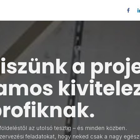
Állások
viszünk a proj
lamos kivitele
profiknak.
öldeléstől az utolsó tesztig – és minden közben.
zervezési feladatokat, hogy neked csak a nagy egészr