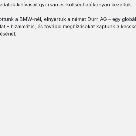
ladatok kihívásait gyorsan és költséghatékonyan kezeltük.
ottunk a BMW-nél, elnyertük a német Dürr AG – egy globál
lat – bizalmát is, és további megbízásokat kaptunk a kecs
ésénél.